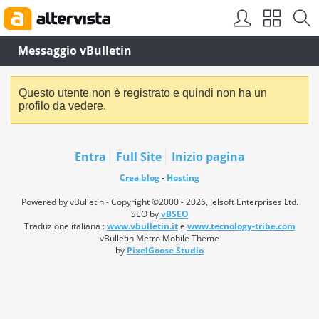
Messaggio vBulletin
Questo utente non è registrato e quindi non ha un
profilo da vedere.
Entra
Full Site
Inizio pagina
Crea blog
-
Hosting
Powered by vBulletin - Copyright ©2000 - 2026, Jelsoft Enterprises Ltd.
SEO by
vBSEO
Traduzione italiana :
www.vbulletin.it
e
www.tecnology-tribe.com
vBulletin Metro Mobile Theme
by
PixelGoose Studio