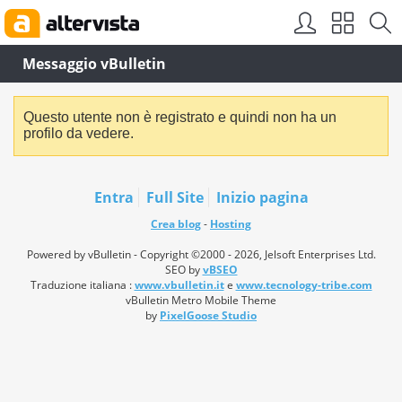
Messaggio vBulletin
Questo utente non è registrato e quindi non ha un
profilo da vedere.
Entra
Full Site
Inizio pagina
Crea blog
-
Hosting
Powered by vBulletin - Copyright ©2000 - 2026, Jelsoft Enterprises Ltd.
SEO by
vBSEO
Traduzione italiana :
www.vbulletin.it
e
www.tecnology-tribe.com
vBulletin Metro Mobile Theme
by
PixelGoose Studio