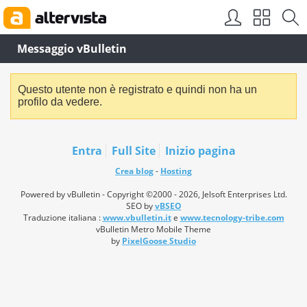
Messaggio vBulletin
Questo utente non è registrato e quindi non ha un
profilo da vedere.
Entra
Full Site
Inizio pagina
Crea blog
-
Hosting
Powered by vBulletin - Copyright ©2000 - 2026, Jelsoft Enterprises Ltd.
SEO by
vBSEO
Traduzione italiana :
www.vbulletin.it
e
www.tecnology-tribe.com
vBulletin Metro Mobile Theme
by
PixelGoose Studio