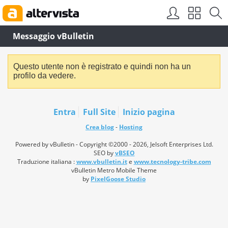
Messaggio vBulletin
Questo utente non è registrato e quindi non ha un
profilo da vedere.
Entra
Full Site
Inizio pagina
Crea blog
-
Hosting
Powered by vBulletin - Copyright ©2000 - 2026, Jelsoft Enterprises Ltd.
SEO by
vBSEO
Traduzione italiana :
www.vbulletin.it
e
www.tecnology-tribe.com
vBulletin Metro Mobile Theme
by
PixelGoose Studio