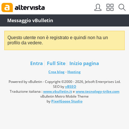
Messaggio vBulletin
Questo utente non è registrato e quindi non ha un
profilo da vedere.
Entra
Full Site
Inizio pagina
Crea blog
-
Hosting
Powered by vBulletin - Copyright ©2000 - 2026, Jelsoft Enterprises Ltd.
SEO by
vBSEO
Traduzione italiana :
www.vbulletin.it
e
www.tecnology-tribe.com
vBulletin Metro Mobile Theme
by
PixelGoose Studio