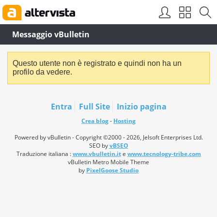
Messaggio vBulletin
Questo utente non è registrato e quindi non ha un
profilo da vedere.
Entra
Full Site
Inizio pagina
Crea blog
-
Hosting
Powered by vBulletin - Copyright ©2000 - 2026, Jelsoft Enterprises Ltd.
SEO by
vBSEO
Traduzione italiana :
www.vbulletin.it
e
www.tecnology-tribe.com
vBulletin Metro Mobile Theme
by
PixelGoose Studio