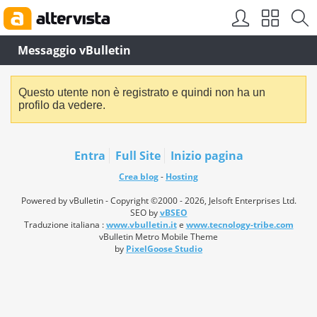
Messaggio vBulletin
Questo utente non è registrato e quindi non ha un
profilo da vedere.
Entra
Full Site
Inizio pagina
Crea blog
-
Hosting
Powered by vBulletin - Copyright ©2000 - 2026, Jelsoft Enterprises Ltd.
SEO by
vBSEO
Traduzione italiana :
www.vbulletin.it
e
www.tecnology-tribe.com
vBulletin Metro Mobile Theme
by
PixelGoose Studio