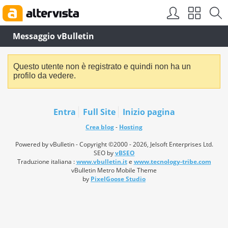
Messaggio vBulletin
Questo utente non è registrato e quindi non ha un
profilo da vedere.
Entra
Full Site
Inizio pagina
Crea blog
-
Hosting
Powered by vBulletin - Copyright ©2000 - 2026, Jelsoft Enterprises Ltd.
SEO by
vBSEO
Traduzione italiana :
www.vbulletin.it
e
www.tecnology-tribe.com
vBulletin Metro Mobile Theme
by
PixelGoose Studio