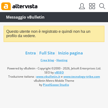
Messaggio vBulletin
Questo utente non è registrato e quindi non ha un
profilo da vedere.
Entra
Full Site
Inizio pagina
Crea blog
-
Hosting
Powered by vBulletin - Copyright ©2000 - 2026, Jelsoft Enterprises Ltd.
SEO by
vBSEO
Traduzione italiana :
www.vbulletin.it
e
www.tecnology-tribe.com
vBulletin Metro Mobile Theme
by
PixelGoose Studio