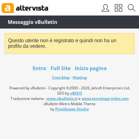
Messaggio vBulletin
Questo utente non è registrato e quindi non ha un
profilo da vedere.
Entra
Full Site
Inizio pagina
Crea blog
-
Hosting
Powered by vBulletin - Copyright ©2000 - 2026, Jelsoft Enterprises Ltd.
SEO by
vBSEO
Traduzione italiana :
www.vbulletin.it
e
www.tecnology-tribe.com
vBulletin Metro Mobile Theme
by
PixelGoose Studio