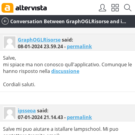
Conversation Between GraphOGLRisorse and ipsseoa
GraphOGLRisorse
said:
08-01-2024
23.59.24
-
permalink
Salve,
mi spiace ma non conosco qull'applicativo. Comunque le
hanno risposto nella
discussione
Cordiali saluti.
ipsseoa
said:
07-01-2024
21.14.43
-
permalink
Salve mi puo aiutare a istallare lampschool. Mi puo