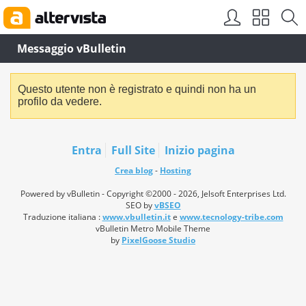
Messaggio vBulletin
Questo utente non è registrato e quindi non ha un
profilo da vedere.
Entra
Full Site
Inizio pagina
Crea blog
-
Hosting
Powered by vBulletin - Copyright ©2000 - 2026, Jelsoft Enterprises Ltd.
SEO by
vBSEO
Traduzione italiana :
www.vbulletin.it
e
www.tecnology-tribe.com
vBulletin Metro Mobile Theme
by
PixelGoose Studio