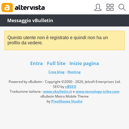
Messaggio vBulletin
Questo utente non è registrato e quindi non ha un
profilo da vedere.
Entra
Full Site
Inizio pagina
Crea blog
-
Hosting
Powered by vBulletin - Copyright ©2000 - 2026, Jelsoft Enterprises Ltd.
SEO by
vBSEO
Traduzione italiana :
www.vbulletin.it
e
www.tecnology-tribe.com
vBulletin Metro Mobile Theme
by
PixelGoose Studio