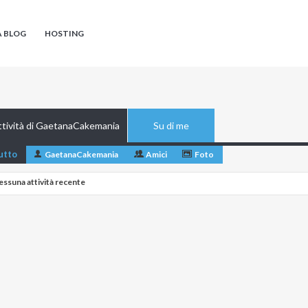
A BLOG
HOSTING
ttività di GaetanaCakemania
Su di me
utto
GaetanaCakemania
Amici
Foto
essuna attività recente