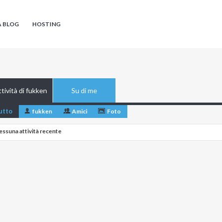
A BLOG
HOSTING
tività di fukken
Su di me
utto
fukken
Amici
Foto
essuna attività recente