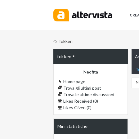
CRE
fukken
fukken
At
T
Neofita
Home page
N
Trova gli ultimi post
Trova le ultime discussioni
Likes Received (0)
Likes Given (0)
Mini statistiche