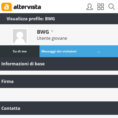
Visualizza profilo: BWG
BWG
Utente giovane
Su di me
Messaggi dei visitatori
...
Informazioni di base
Firma
Contatta