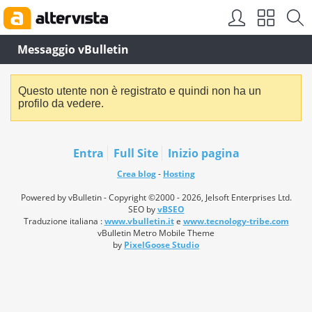
Messaggio vBulletin
Questo utente non è registrato e quindi non ha un
profilo da vedere.
Entra
Full Site
Inizio pagina
Crea blog
-
Hosting
Powered by vBulletin - Copyright ©2000 - 2026, Jelsoft Enterprises Ltd.
SEO by
vBSEO
Traduzione italiana :
www.vbulletin.it
e
www.tecnology-tribe.com
vBulletin Metro Mobile Theme
by
PixelGoose Studio