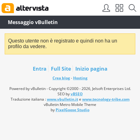
Messaggio vBulletin
Questo utente non è registrato e quindi non ha un
profilo da vedere.
Entra
Full Site
Inizio pagina
Crea blog
-
Hosting
Powered by vBulletin - Copyright ©2000 - 2026, Jelsoft Enterprises Ltd.
SEO by
vBSEO
Traduzione italiana :
www.vbulletin.it
e
www.tecnology-tribe.com
vBulletin Metro Mobile Theme
by
PixelGoose Studio