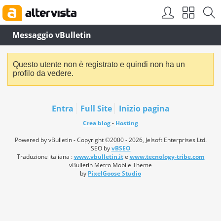
Messaggio vBulletin
Questo utente non è registrato e quindi non ha un
profilo da vedere.
Entra
Full Site
Inizio pagina
Crea blog
-
Hosting
Powered by vBulletin - Copyright ©2000 - 2026, Jelsoft Enterprises Ltd.
SEO by
vBSEO
Traduzione italiana :
www.vbulletin.it
e
www.tecnology-tribe.com
vBulletin Metro Mobile Theme
by
PixelGoose Studio