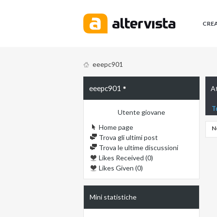
CRE
eeepc901
eeepc901
At
T
Utente giovane
Home page
N
Trova gli ultimi post
Trova le ultime discussioni
Likes Received (0)
Likes Given (0)
Mini statistiche