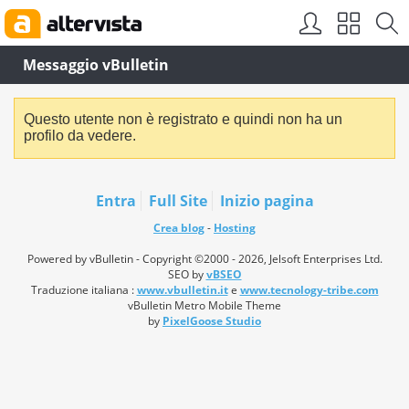
Messaggio vBulletin
Questo utente non è registrato e quindi non ha un
profilo da vedere.
Entra
Full Site
Inizio pagina
Crea blog
-
Hosting
Powered by vBulletin - Copyright ©2000 - 2026, Jelsoft Enterprises Ltd.
SEO by
vBSEO
Traduzione italiana :
www.vbulletin.it
e
www.tecnology-tribe.com
vBulletin Metro Mobile Theme
by
PixelGoose Studio