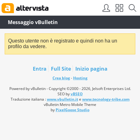
Messaggio vBulletin
Questo utente non è registrato e quindi non ha un
profilo da vedere.
Entra
Full Site
Inizio pagina
Crea blog
-
Hosting
Powered by vBulletin - Copyright ©2000 - 2026, Jelsoft Enterprises Ltd.
SEO by
vBSEO
Traduzione italiana :
www.vbulletin.it
e
www.tecnology-tribe.com
vBulletin Metro Mobile Theme
by
PixelGoose Studio