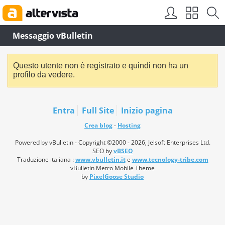
Messaggio vBulletin
Questo utente non è registrato e quindi non ha un
profilo da vedere.
Entra
Full Site
Inizio pagina
Crea blog
-
Hosting
Powered by vBulletin - Copyright ©2000 - 2026, Jelsoft Enterprises Ltd.
SEO by
vBSEO
Traduzione italiana :
www.vbulletin.it
e
www.tecnology-tribe.com
vBulletin Metro Mobile Theme
by
PixelGoose Studio