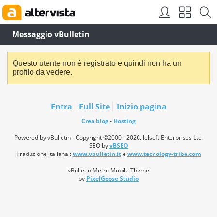
Messaggio vBulletin
Questo utente non è registrato e quindi non ha un
profilo da vedere.
Entra
Full Site
Inizio pagina
Crea blog
-
Hosting
Powered by vBulletin - Copyright ©2000 - 2026, Jelsoft Enterprises Ltd.
SEO by
vBSEO
Traduzione italiana :
www.vbulletin.it
e
www.tecnology-tribe.com
vBulletin Metro Mobile Theme
by
PixelGoose Studio