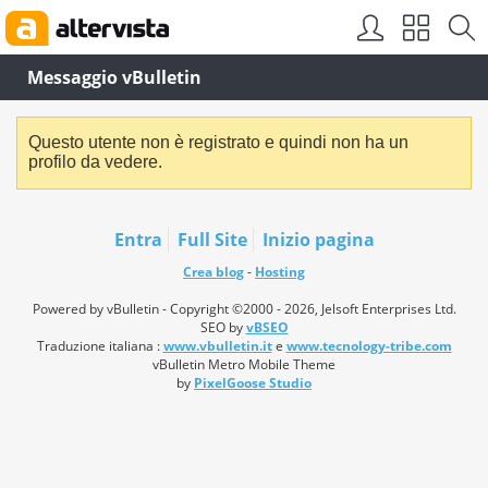
Messaggio vBulletin
Questo utente non è registrato e quindi non ha un
profilo da vedere.
Entra
Full Site
Inizio pagina
Crea blog
-
Hosting
Powered by vBulletin - Copyright ©2000 - 2026, Jelsoft Enterprises Ltd.
SEO by
vBSEO
Traduzione italiana :
www.vbulletin.it
e
www.tecnology-tribe.com
vBulletin Metro Mobile Theme
by
PixelGoose Studio