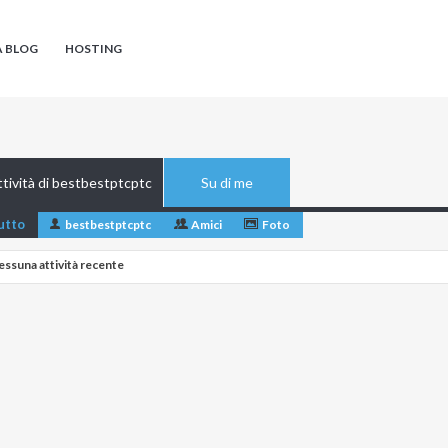
A BLOG
HOSTING
tività di bestbestptcptc
Su di me
utto
bestbestptcptc
Amici
Foto
essuna attività recente