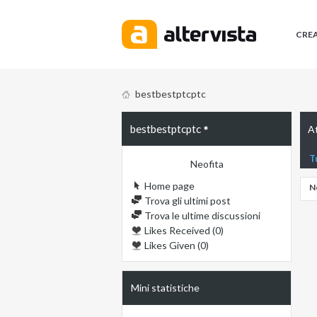
CRE
bestbestptcptc
bestbestptcptc
At
T
Neofita
Home page
N
Trova gli ultimi post
Trova le ultime discussioni
Likes Received (0)
Likes Given (0)
Mini statistiche