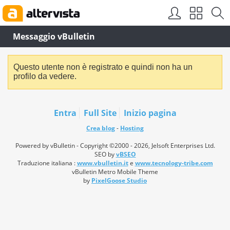
Messaggio vBulletin
Questo utente non è registrato e quindi non ha un
profilo da vedere.
Entra
Full Site
Inizio pagina
Crea blog
-
Hosting
Powered by vBulletin - Copyright ©2000 - 2026, Jelsoft Enterprises Ltd.
SEO by
vBSEO
Traduzione italiana :
www.vbulletin.it
e
www.tecnology-tribe.com
vBulletin Metro Mobile Theme
by
PixelGoose Studio