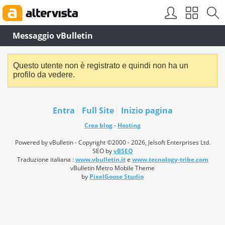
Messaggio vBulletin
Questo utente non è registrato e quindi non ha un
profilo da vedere.
Entra
Full Site
Inizio pagina
Crea blog
-
Hosting
Powered by vBulletin - Copyright ©2000 - 2026, Jelsoft Enterprises Ltd.
SEO by
vBSEO
Traduzione italiana :
www.vbulletin.it
e
www.tecnology-tribe.com
vBulletin Metro Mobile Theme
by
PixelGoose Studio