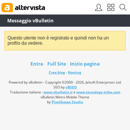
Messaggio vBulletin
Questo utente non è registrato e quindi non ha un
profilo da vedere.
Entra
Full Site
Inizio pagina
Crea blog
-
Hosting
Powered by vBulletin - Copyright ©2000 - 2026, Jelsoft Enterprises Ltd.
SEO by
vBSEO
Traduzione italiana :
www.vbulletin.it
e
www.tecnology-tribe.com
vBulletin Metro Mobile Theme
by
PixelGoose Studio