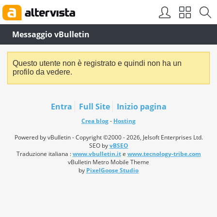
Messaggio vBulletin
Questo utente non è registrato e quindi non ha un
profilo da vedere.
Entra
Full Site
Inizio pagina
Crea blog
-
Hosting
Powered by vBulletin - Copyright ©2000 - 2026, Jelsoft Enterprises Ltd.
SEO by
vBSEO
Traduzione italiana :
www.vbulletin.it
e
www.tecnology-tribe.com
vBulletin Metro Mobile Theme
by
PixelGoose Studio