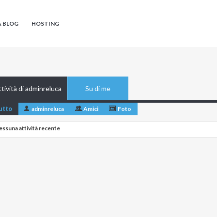
A BLOG
HOSTING
tività di adminreluca
Su di me
utto
adminreluca
Amici
Foto
essuna attività recente