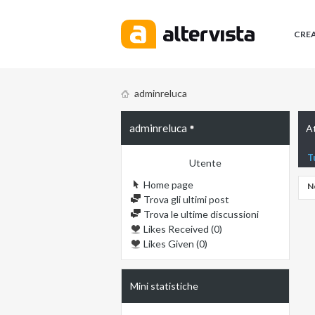
CRE
adminreluca
adminreluca
At
T
Utente
Home page
N
Trova gli ultimi post
Trova le ultime discussioni
Likes Received (0)
Likes Given (0)
Mini statistiche