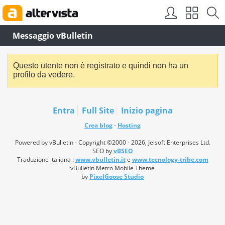
Messaggio vBulletin
Questo utente non è registrato e quindi non ha un
profilo da vedere.
Entra
Full Site
Inizio pagina
Crea blog
-
Hosting
Powered by vBulletin - Copyright ©2000 - 2026, Jelsoft Enterprises Ltd.
SEO by
vBSEO
Traduzione italiana :
www.vbulletin.it
e
www.tecnology-tribe.com
vBulletin Metro Mobile Theme
by
PixelGoose Studio