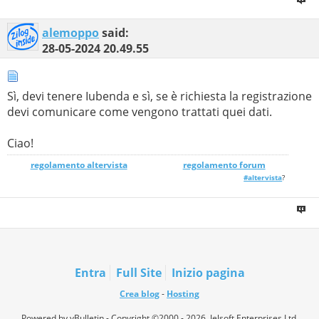
alemoppo
said:
28-05-2024
20.49.55
Sì, devi tenere Iubenda e sì, se è richiesta la registrazione
devi comunicare come vengono trattati quei dati.
Ciao!
regolamento altervista
_______________
regolamento forum
#altervista
?
Entra
Full Site
Inizio pagina
Crea blog
-
Hosting
Powered by vBulletin - Copyright ©2000 - 2026, Jelsoft Enterprises Ltd.