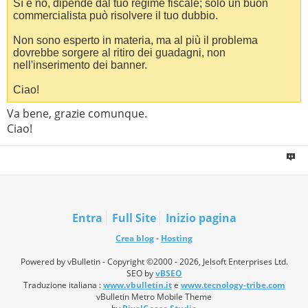
Sì e no, dipende dal tuo regime fiscale; solo un buon
commercialista può risolvere il tuo dubbio.
Non sono esperto in materia, ma al più il problema
dovrebbe sorgere al ritiro dei guadagni, non
nell'inserimento dei banner.
Ciao!
Va bene, grazie comunque.
Ciao!
Entra
Full Site
Inizio pagina
Crea blog
-
Hosting
Powered by vBulletin - Copyright ©2000 - 2026, Jelsoft Enterprises Ltd.
SEO by
vBSEO
Traduzione italiana :
www.vbulletin.it
e
www.tecnology-tribe.com
vBulletin Metro Mobile Theme