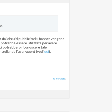
ma.
dai circuiti pubblicitari: i banner vengono
 potrebbe essere utilizzata per avere
ci potrebbero riconoscere tale
ontrollando l'user-agent (vedi
qui
).
#altervista
?