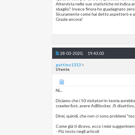
Altervista nelle sue statistiche mi indica
sbaglio? Invece finora ho guadagnato zero
Sicuramente come hai detto aspetterò e au
Grazie ancora!
28-03-2020,
19.43.03
gattino1313
Utente
Ni...
Diciamo che i 50 visitatori in teoria avreb
crawler/bot, avere AdBlocker, JS disattivo, a
Direi, quindi, che non ci sono problemi "tecn
Come già ti dicevo, ecco i miei suggeriment
- Più testo negli articoli