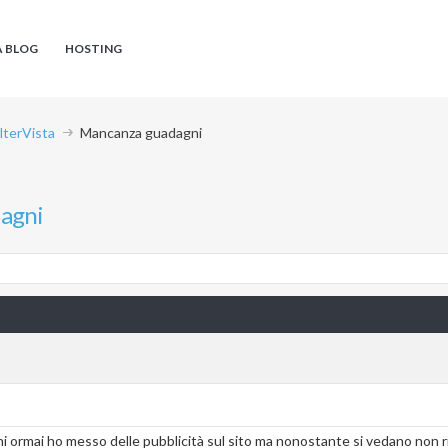
A BLOG
HOSTING
AlterVista
Mancanza guadagni
agni
ni ormai ho messo delle pubblicità sul sito ma nonostante si vedano non r