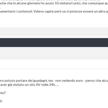
 anche che in alcune giornate ho avuto 50 visitatori unici, che comunque 
.
menterò i contenuti. Volevo capire però se ci potesse essere un altro 
bero potuto portare dei guadagni, ma - non vedendo euro - penso che alcun
ver già visitato un sito AV nelle 24h, ...
ici".
i: