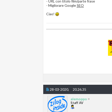
- URL con titolo film/parte frase
- Migliorare Google
SEO
Ciao!
28-03-2020,
20.26.35
alemoppo
Staff AV