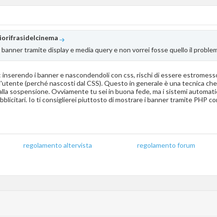
iorifrasidelcinema
 banner tramite display e media query e non vorrei fosse quello il proble
 inserendo i banner e nascondendoli con css, rischi di essere estromesso 
l'utente (perché nascosti dal CSS). Questo in generale è una tecnica che
alla sospensione. Ovviamente tu sei in buona fede, ma i sistemi automati
blicitari. Io ti consiglierei piuttosto di mostrare i banner tramite PHP c
regolamento altervista
_______________
regolamento forum