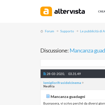
CRE
Forum
Supporto
Le pubblicità di 
Discussione:
Mancanza guad
28-03-2020,
03.31.49
lemigliorifrasidelcinema
Neofita
Mancanza guadagni
Buonasera, vi scrivo perché da diversi gior