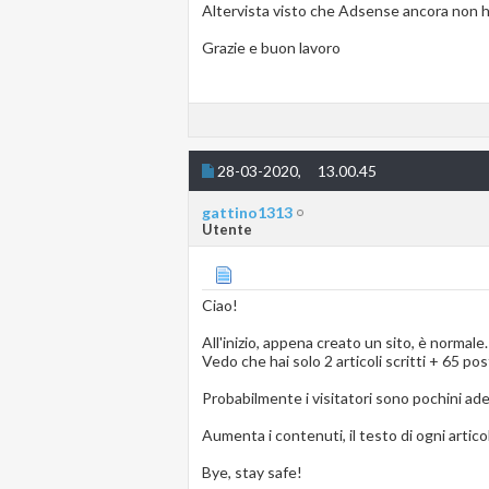
Altervista visto che Adsense ancora non ha
Grazie e buon lavoro
28-03-2020,
13.00.45
gattino1313
Utente
Ciao!
All'inizio, appena creato un sito, è normale.
Vedo che hai solo 2 articoli scritti + 65 po
Probabilmente i visitatori sono pochini ade
Aumenta i contenuti, il testo di ogni artico
Bye, stay safe!