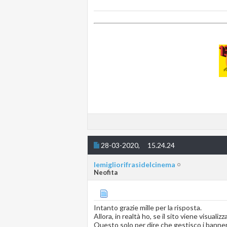
28-03-2020,
15.24.24
lemigliorifrasidelcinema
Neofita
Intanto grazie mille per la risposta.
Allora, in realtà ho, se il sito viene visual
Questo solo per dire che gestisco i banner