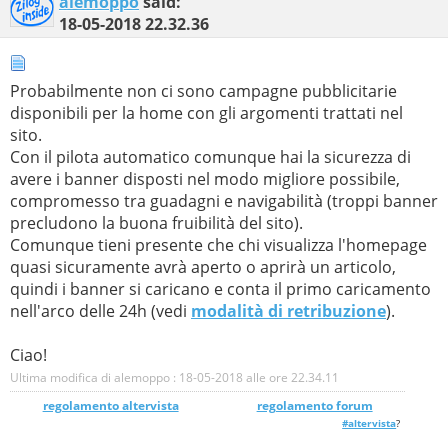
alemoppo
said:
18-05-2018
22.32.36
Probabilmente non ci sono campagne pubblicitarie
disponibili per la home con gli argomenti trattati nel
sito.
Con il pilota automatico comunque hai la sicurezza di
avere i banner disposti nel modo migliore possibile,
compromesso tra guadagni e navigabilità (troppi banner
precludono la buona fruibilità del sito).
Comunque tieni presente che chi visualizza l'homepage
quasi sicuramente avrà aperto o aprirà un articolo,
quindi i banner si caricano e conta il primo caricamento
nell'arco delle 24h (vedi
modalità di retribuzione
).
Ciao!
Ultima modifica di alemoppo : 18-05-2018 alle ore
22.34.11
regolamento altervista
_______________
regolamento forum
#altervista
?