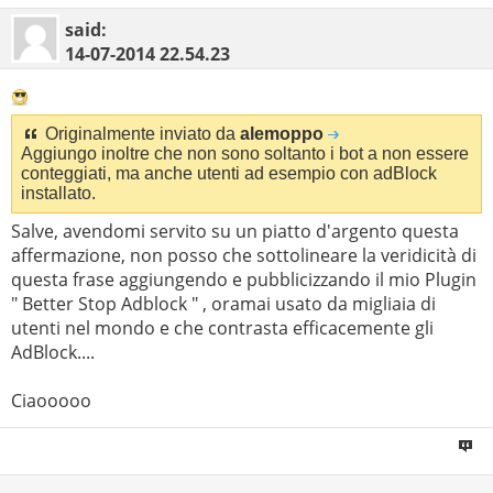
said:
14-07-2014
22.54.23
Originalmente inviato da
alemoppo
Aggiungo inoltre che non sono soltanto i bot a non essere
conteggiati, ma anche utenti ad esempio con adBlock
installato.
Salve, avendomi servito su un piatto d'argento questa
affermazione, non posso che sottolineare la veridicità di
questa frase aggiungendo e pubblicizzando il mio Plugin
" Better Stop Adblock " , oramai usato da migliaia di
utenti nel mondo e che contrasta efficacemente gli
AdBlock....
Ciaooooo