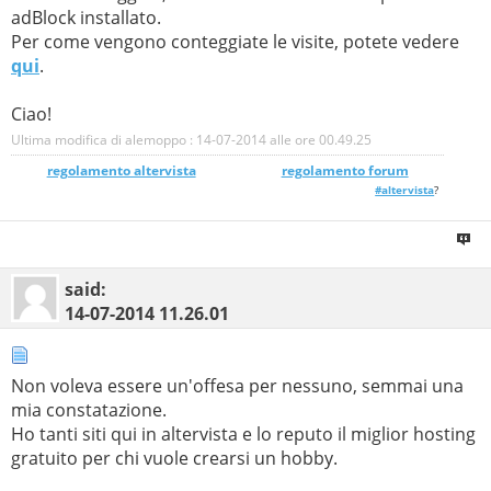
adBlock installato.
Per come vengono conteggiate le visite, potete vedere
qui
.
Ciao!
Ultima modifica di alemoppo : 14-07-2014 alle ore
00.49.25
regolamento altervista
_______________
regolamento forum
#altervista
?
said:
14-07-2014
11.26.01
Non voleva essere un'offesa per nessuno, semmai una
mia constatazione.
Ho tanti siti qui in altervista e lo reputo il miglior hosting
gratuito per chi vuole crearsi un hobby.