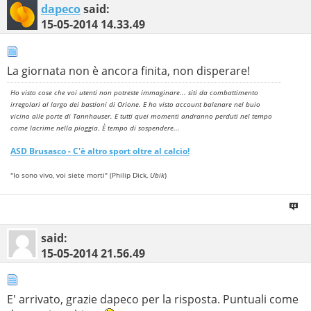
dapeco
said:
15-05-2014
14.33.49
La giornata non è ancora finita, non disperare!
Ho visto cose che voi utenti non potreste immaginare... siti da combattimento
irregolari al largo dei bastioni di Orione. E ho visto account balenare nel buio
vicino alle porte di Tannhauser. E tutti quei momenti andranno perduti nel tempo
come lacrime nella pioggia. È tempo di sospendere...
ASD
Brusasco
- C'è altro sport oltre al calcio!
"Io sono vivo, voi siete morti" (Philip Dick,
Ubik
)
said:
15-05-2014
21.56.49
E' arrivato, grazie dapeco per la risposta. Puntuali come