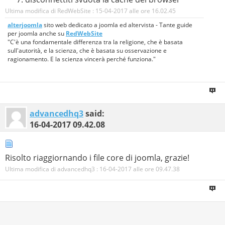
Ultima modifica di RedWebSite : 15-04-2017 alle ore
16.02.45
alterjoomla
sito web dedicato a joomla ed altervista - Tante guide
per joomla anche su
RedWebSite
"C'è una fondamentale differenza tra la religione, che è basata
sull'autorità, e la scienza, che è basata su osservazione e
ragionamento. E la scienza vincerà perché funziona."
advancedhq3
said:
16-04-2017
09.42.08
Risolto riaggiornando i file core di joomla, grazie!
Ultima modifica di advancedhq3 : 16-04-2017 alle ore
09.47.38