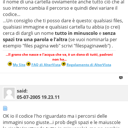
il nome di una cartella ovviamente anche tutto ciò che al
suo interno cambia il percorso e quindi devi variare il
codice...
...Un consiglio che ti posso dare è questo: qualsiasi files,
qualsiasi immagine e qualsiasi cartella tu abbia (o crei)
cerca di dargli un nome
tutto in minuscolo
e
senza
spazi tra una parola e l'altra
(se vuoi nominarla per
esempio "files pagina web" scrivi "filespaginaweb") .
...Il grano che nasce e l'acqua che va, è un dono di tutti, padroni
non ha...
My Site
FAQ di AlterVista
Regolamento di AlterVista
said:
05-07-2005
19.23.11
OK io il codice l'ho riguardato ma i percorsi delle
immagini sono giuste...i prob degli spazi e le maiuscole