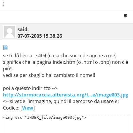
)
said:
07-07-2005
15.38.26
se ti dà l'errore 404 (cosa che succede anche a me)
significa che la pagina index.htm (o .html o .php) non c'è
più!!
vedi se per sbaglio hai cambiato il nome!!
poi a questo indirizzo -->
http://stormocaccia.altervista.org/I...e/image003.jpg
<-- si vede l'immagine, quindi il percorso da usare è:
Codice: [
View
]
<img src="INDEX_file/image003.jpg">