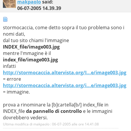
makpaolo
said:
06-07-2005
14.39.39
stormocaccia, come detto sopra il tuo problema sono i
nomi dati,
dal tuo sito chiami l'immagine
INDEX_file/image003.jpg
mentre l'mmagine è il
index_file/image003.jpg
infatti
http://stormocaccia.altervista.org/I...e/image003.jpg
= errore
http://stormocaccia.altervista.org/i...e/image003.jpg
= immagine.
prova a rinominare la [b]cartella[b/] index_file in
INDEX_file
da pannello di controllo
e le immagini
dovrebbero vedersi.
Ultima modifica di makpaolo : 06-07-2005 alle ore
14.41.08