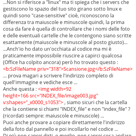
...Non si riferisce a "linux" ma ti spiega che i servers che
gestiscono lo spazio del tuo sito girano sotto linux e
quindi sono "case-sensitive" cioè, riconoscono la
differenza tra maiuscole e minuscole quindi, la prima
cosa da fare è quella di controllare che i nomi delle foto
e delle eventuali cartelle che le contengono siano scritte
esattamente (maiuscole e minuscole al posto giusto)...
...Anch'io ho dato un'occhiata al codice ma mi è
praticamente impossibile riuscire a capirci qualcosa
(Office ha colpito ancora) però ho trovato questo :
<b:SzFileName priv="318">Scansione.jpg</b:SzFileName>
... prova magari a scrivere l'indirizzo completo di
quell'immagine e vediche esce ...
Anche questa :
<img width=92
height=166 src="INDEX_file/image003.jpg"
v:shapes="_x0000_s1053">
, siamo sicuri che la cartella
che la contiene si chiami "INDEX_file" e non "index_file" ?
(ricordati sempre: maiuscole e minuscole) ...
Puoi anche provare a copiare direttamente l'indirizzo
della foto dal pannello e poi incollarlo nel codice ...
Di più non saprei dirti, o meglio, non saprei cosa andare