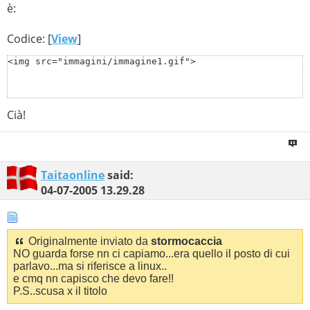
è:
Codice: [
View
]
<img src="immagini/immagine1.gif">
Cià!
Taitaonline
said:
04-07-2005
13.29.28
Originalmente inviato da
stormocaccia
NO guarda forse nn ci capiamo...era quello il posto di cui
parlavo...ma si riferisce a linux..
e cmq nn capisco che devo fare!!
P.S..scusa x il titolo