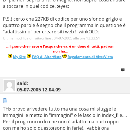
a toccare in quel codice. :eyes:
P.S.) certo che 227KB di codice per uno sfondo grigio e
quattro parole è segno che il programma in questione è
"adattissimo" per creare siti web ! :winkOLD:
Ultima modifica di Taitaonline : 04-07-2005 alle ore
13.33.51
...Il grano che nasce e l'acqua che va, è un dono di tutti, padroni
non ha...
My Site
FAQ di AlterVista
Regolamento di AlterVista
said:
05-07-2005
12.04.09
THx provo arivedere tutto ma una cosa mi sfugge le
immagini le metto in "immagini" o le lascio in index_file....
Per il prog concordo che non è adatto ma purtroppo
con me ho solo questo(sono in ferie).. vabbè ora