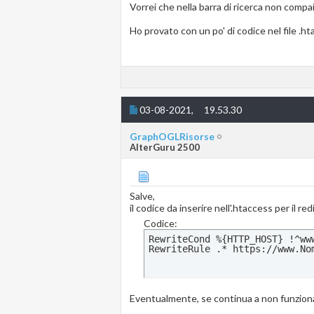
Vorrei che nella barra di ricerca non compa
Ho provato con un po' di codice nel file .h
03-08-2021,
19.53.30
GraphOGLRisorse
AlterGuru 2500
Salve,
il codice da inserire nell'.htaccess per il r
Codice:
RewriteCond %{HTTP_HOST} !^www
RewriteRule .* https://www.No
Eventualmente, se continua a non funzionare