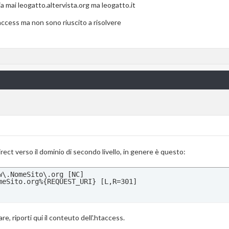
ia mai leogatto.altervista.org ma leogatto.it
taccess ma non sono riuscito a risolvere
edirect verso il dominio di secondo livello, in genere è questo:
\.NomeSito\.org [NC]

meSito.org%{REQUEST_URI} [L,R=301]
, riporti qui il conteuto dell'.htaccess.