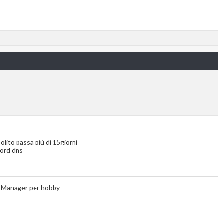
olito passa più di 15giorni
cord dns
a Manager per hobby