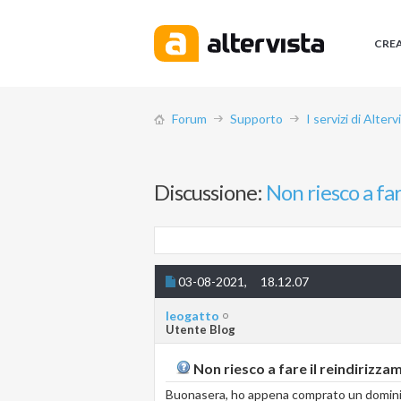
CRE
Forum
Supporto
I servizi di Alterv
Discussione:
Non riesco a far
03-08-2021,
18.12.07
leogatto
Utente Blog
Non riesco a fare il reindirizza
Buonasera, ho appena comprato un dominio 