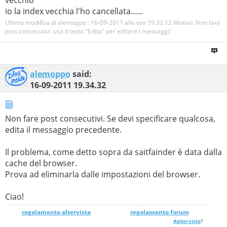
vecchio
io la index vecchia l'ho cancellata......
Ultima modifica di alemoppo : 16-09-2011 alle ore
19.33.12
Motivo:
Non fare
post consecutivi: usa il tasto "Edita" per editare i messaggi!
alemoppo
said:
16-09-2011
19.34.32
Non fare post consecutivi. Se devi specificare qualcosa,
edita il messaggio precedente.
Il problema, come detto sopra da saitfainder è data dalla
cache del browser.
Prova ad eliminarla dalle impostazioni del browser.
Ciao!
regolamento altervista
_______________
regolamento forum
#altervista
?