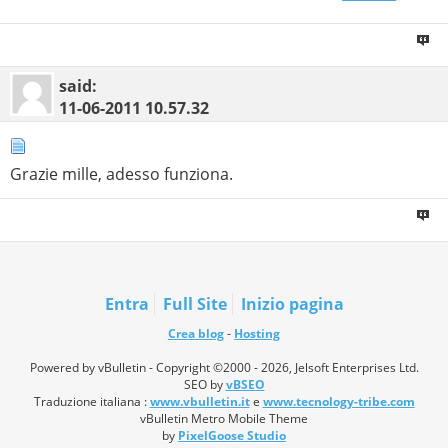
  <style type="text/css"> 

    p.p1 {margin: 0.0px 0.0px 0.0px 0.0px; font: 12.0px
  </style> 

</head> 

<body>

<p class="p1">&lt;?php</p> 

said:
<p class="p1">header('Location: http://iminer.altervist
11-06-2011
10.57.32
<p class="p1">?&gt;</p> 

</body> 

</html> 

Ytext/html(7Nl~����)3
Grazie mille, adesso funziona.
Entra
Full Site
Inizio pagina
Crea blog
-
Hosting
Powered by vBulletin - Copyright ©2000 - 2026, Jelsoft Enterprises Ltd.
SEO by
vBSEO
Traduzione italiana :
www.vbulletin.it
e
www.tecnology-tribe.com
vBulletin Metro Mobile Theme
by
PixelGoose Studio