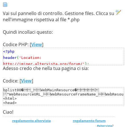
Vai sul pannello di controllo. Gestione files. Clicca su
nell'immagine rispettiva al file *.php
Quindi incollaci questo:
Codice PHP: [
View
]
<?php
header
(
'Location:
http://iminer.altervista.org/forum/'
);
Adesso credo che nella tua pagina ci sia:
?>
Codice: [
View
]
bplist00�_WebMainResource�	

^WebResourceURL_WebResourceFrameName_WebResourceTextEncodingName_WebResourceData_WebResourceMIMEType_file:///index.htmlPUutf-8Ou<!DOCTYPE html PUBLIC "-//W3C//DTD HTML 4.01//EN" "http://www.w3.org/TR/html4/strict.dtd"> 

<html> 

<head> 

  <meta http-equiv="Content-Type" content="text/html; c
Ciao!
  <meta http-equiv="Content-Style-Type" content="text/c
  <title></title> 

  <meta name="Generator" content="Cocoa HTML Writer"> 

regolamento altervista
_______________
regolamento forum
  <meta name="CocoaVersion" content="1038.35"> 

#altervista
?