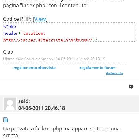
pagina "index.php" con il contenuto:
Codice PHP: [
View
]
<?php
header
(
'Location:
http://iminer.altervista.org/forum/'
);
?>
Ciao!
Ultima modifica di alemoppo : 04-06-2011 alle ore
20.13.19
regolamento altervista
_______________
regolamento forum
#altervista
?
said:
04-06-2011
20.46.18
Ho provato a farlo in php ma appare soltanto una
scritta.