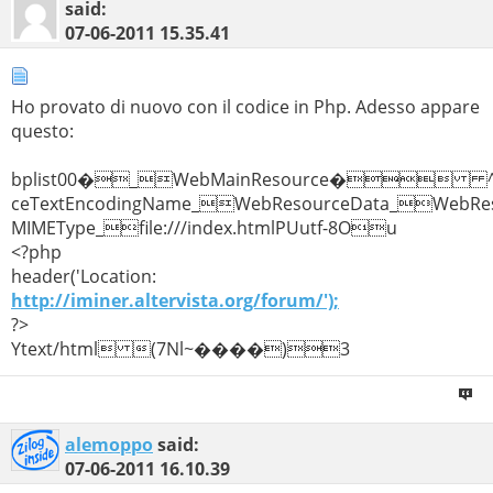
said:
07-06-2011
15.35.41
Ho provato di nuovo con il codice in Php. Adesso appare
questo:
bplist00�_WebMainResource� ^We
ceTextEncodingName_WebResourceData_WebRe
MIMEType_file:///index.htmlPUutf-8Ou
<?php
header('Location:
http://iminer.altervista.org/forum/');
?>
Ytext/html (7Nl~����)3
alemoppo
said:
07-06-2011
16.10.39