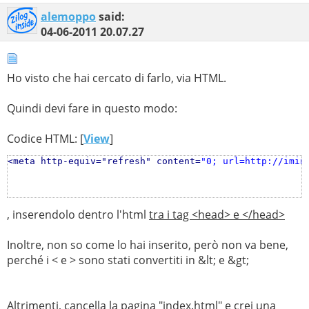
alemoppo
said:
04-06-2011
20.07.27
Ho visto che hai cercato di farlo, via HTML.
Quindi devi fare in questo modo:
Codice HTML: [
View
]
<meta http-equiv="refresh" content=
"0; url=http://imin
, inserendolo dentro l'html
tra i tag <head> e </head>
Inoltre, non so come lo hai inserito, però non va bene,
perché i < e > sono stati convertiti in &lt; e &gt;
Altrimenti, cancella la pagina "index.html" e crei una