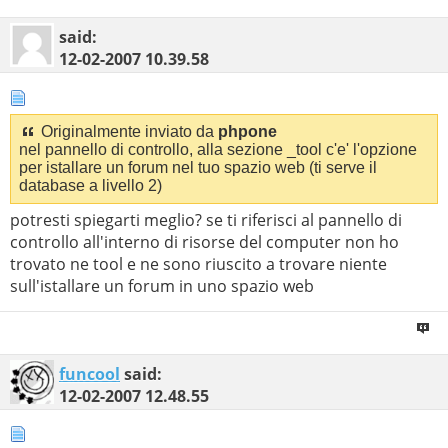
said:
12-02-2007
10.39.58
Originalmente inviato da
phpone
nel pannello di controllo, alla sezione _tool c'e' l'opzione
per istallare un forum nel tuo spazio web (ti serve il
database a livello 2)
potresti spiegarti meglio? se ti riferisci al pannello di
controllo all'interno di risorse del computer non ho
trovato ne tool e ne sono riuscito a trovare niente
sull'istallare un forum in uno spazio web
funcool
said:
12-02-2007
12.48.55