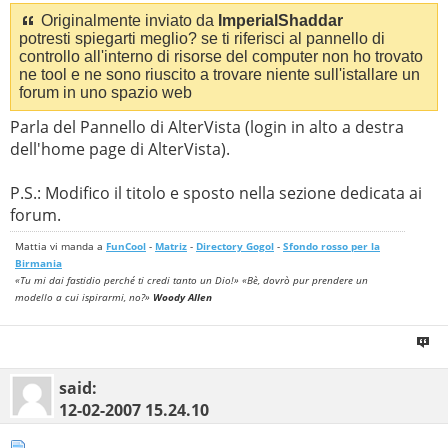
Originalmente inviato da
ImperialShaddar
potresti spiegarti meglio? se ti riferisci al pannello di
controllo all'interno di risorse del computer non ho trovato
ne tool e ne sono riuscito a trovare niente sull'istallare un
forum in uno spazio web
Parla del Pannello di AlterVista (login in alto a destra
dell'home page di AlterVista).
P.S.: Modifico il titolo e sposto nella sezione dedicata ai
forum.
Mattia vi manda a
FunCool
-
Matriz
-
Directory Gogol
-
Sfondo rosso per la
Birmania
«Tu mi dai fastidio perché ti credi tanto un Dio!» «Bè, dovrò pur prendere un
modello a cui ispirarmi, no?»
Woody Allen
said:
12-02-2007
15.24.10