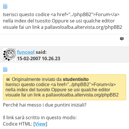
Iserisci questo codice <a href="../phpBB2">Forum</a>
nella index del tuosito Oppure se usi qualche editor
visuale fai un link a pallavoloalba.altervista.org/phpBB2
funcool
said:
15-02-2007
10.26.23
Originalmente inviato da
studentisito
Iserisci questo codice <a href="../phpBB2">Forum</a>
nella index del tuosito Oppure se usi qualche editor
visuale fai un link a pallavoloalba.altervista.org/phpBB2
Perché hai messo i due puntini iniziali?
Il link sarà scritto in questo modo:
Codice HTML: [
View
]