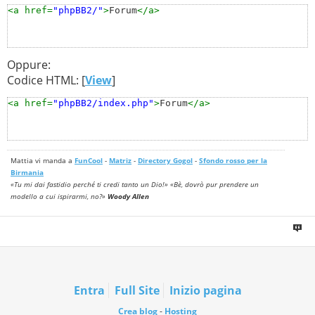
<a href=
"phpBB2/"
>
Forum
</a>
Oppure:
Codice HTML: [
View
]
<a href=
"phpBB2/index.php"
>
Forum
</a>
Mattia vi manda a
FunCool
-
Matriz
-
Directory Gogol
-
Sfondo rosso per la
Birmania
«Tu mi dai fastidio perché ti credi tanto un Dio!» «Bè, dovrò pur prendere un
modello a cui ispirarmi, no?»
Woody Allen
Entra
Full Site
Inizio pagina
Crea blog
-
Hosting