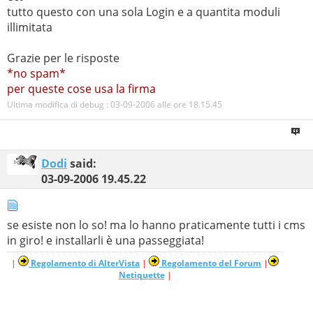
tutto questo con una sola Login e a quantita moduli
illimitata
Grazie per le risposte
*no spam*
per queste cose usa la firma
Ultima modifica di debug : 03-09-2006 alle ore
18.15.45
Dodi
said:
03-09-2006
19.45.22
se esiste non lo so! ma lo hanno praticamente tutti i cms
in giro! e installarli è una passeggiata!
|
Regolamento di AlterVista
|
Regolamento del Forum
|
Netiquette
|