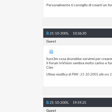
Personalmente ti consiglio di crearti un for
21-10-2005,
10.36.30
Guest
Syst3m cosa dovrebbe servirmi per crearm
Il forum InVision sembra molto carino e fun
Ciao
Ultima modifica di PSW : 21-10-2005 alle ore
1
21-10-2005,
19.59.25
Guest