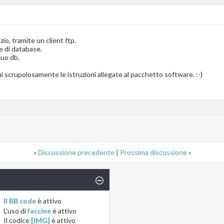
azio, tramite un client ftp.
se di database.
tuo db.
i scrupolosamente le istruzioni allegate al pacchetto software. :-)
«
Discussione precedente
|
Prossima discussione
»
Il BB code
è
attivo
L'uso di
faccine
è
attivo
Il codice
[IMG]
è
attivo