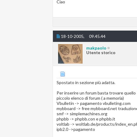
Ciao
18-10-2005,
09.45.44
makpaolo
Utente storico
Spostato in sezione più adatta.
Per inserire un forum basta trovare quello c
piccolo elenco di forum ( a memoria)
Vbulletin -> pagamento vbulleting.com
mybboard -> free mybboard.net traduzion
smf -> simplemachines.org
phpbb -> phpbb.con e phpbb.it
voltlab -> woltlab.de/products/index_en.p
ipb2.0 ->pagamento