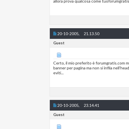
allora prova qualcosa come tuoforumgratis.
20-10-2005,
21.13.50
Guest
Certo, il mio preferito è forumgratis.com ma
banner per pagina ma non si infila nell'hea
eviti...
20-10-2005,
23.14.41
Guest