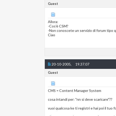
Guest
Allora:
-Cos'è CSM?
-Non conoscete un servizio di forum tipo q
Ciao
20-10-2005,
19.37.07
Guest
CMS = Content Manager System
cosa intandi per: "nn si deve scaricare"??
vuoi qualcosa ke ti registri e hai poi il tuo 