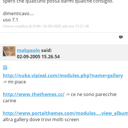
spero che qualcuno possa darmi qualche consiglio.
dimenticavo....
uso 7.1
Ultima modifica di ZYMI : 02-09-2005 alle ore
15.21.38
makpaolo
said:
02-09-2005
15.26.54
http://nuke.vipixel.com/modules.php?name=gallery
-> mi piace
http://www.thethemes.cc/
-> ce ne sono parecchie
carine
http://www.portalthemes.com/modules....view_albu
altra gallery dove trovi molti screen