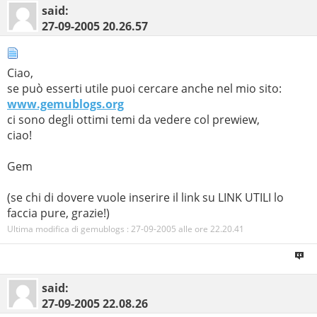
said:
27-09-2005
20.26.57
Ciao,
se può esserti utile puoi cercare anche nel mio sito:
www.gemublogs.org
ci sono degli ottimi temi da vedere col prewiew,
ciao!
Gem
(se chi di dovere vuole inserire il link su LINK UTILI lo
faccia pure, grazie!)
Ultima modifica di gemublogs : 27-09-2005 alle ore
22.20.41
said:
27-09-2005
22.08.26