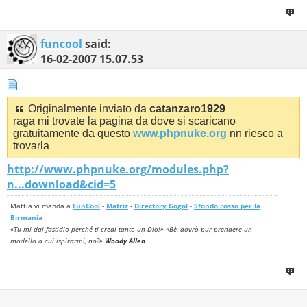
funcool
said:
16-02-2007
15.07.53
Originalmente inviato da
catanzaro1929
raga mi trovate la pagina da dove si scaricano
gratuitamente da questo
www.phpnuke.org
nn riesco a
trovarla
http://www.phpnuke.org/modules.php?
n...download&cid=5
Mattia vi manda a
FunCool
-
Matriz
-
Directory Gogol
-
Sfondo rosso per la
Birmania
«Tu mi dai fastidio perché ti credi tanto un Dio!» «Bè, dovrò pur prendere un
modello a cui ispirarmi, no?»
Woody Allen