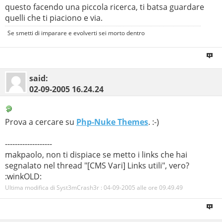
questo facendo una piccola ricerca, ti batsa guardare
quelli che ti piaciono e via.
Se smetti di imparare e evolverti sei morto dentro
said:
02-09-2005
16.24.24
Prova a cercare su
Php-Nuke Themes
. :-)
-------------------
makpaolo, non ti dispiace se metto i links che hai
segnalato nel thread "[CMS Vari] Links utili", vero?
:winkOLD:
Ultima modifica di Syst3mCrash3r : 04-09-2005 alle ore
09.49.49