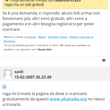
Originalmente inviato da
catanzaro1929
raga ma sn tutti gratuiti
Se è una domanda, ti rispondo: alcuni link ormai non
funzionano più, altri sono gratuiti, altri sono a
pagamento e in altri bisogna registrarsi per poter
scaricare.
Mattia vi manda a
FunCool
-
Matriz
-
Directory Gogol
-
Sfondo rosso per la
Birmania
«Tu mi dai fastidio perché ti credi tanto un Dio!» «Bè, dovrò pur prendere un
modello a cui ispirarmi, no?»
Woody Allen
said:
15-02-2007
20.23.49
raga mi trovate la pagina da dove si scaricano
gratuitamente da questo
www.phpnuke.org
nn riesco
a trovarla