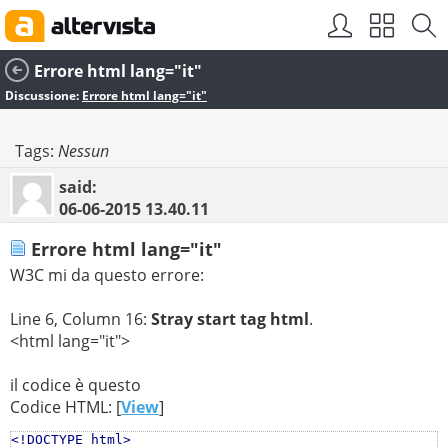
Errore html lang="it"
Discussione:
Errore html lang="it"
Tags:
Nessun
said:
06-06-2015
13.40.11
Errore html lang="it"
W3C mi da questo errore:
Line 6, Column 16:
Stray start tag html
.
<html lang="it">
il codice è questo
Codice HTML: [
View
]
<!DOCTYPE html>