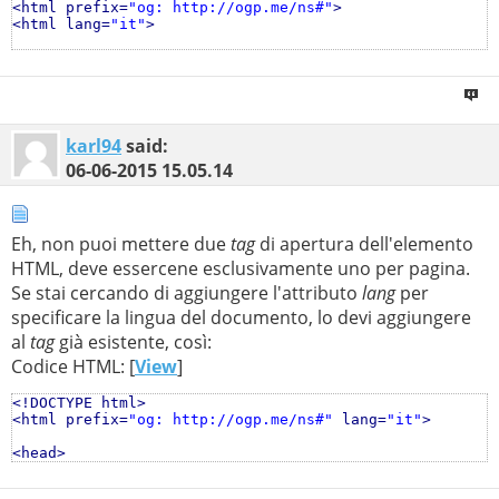
<html prefix=
"og: http://ogp.me/ns#"
>
<html lang=
"it"
>
<head>
...
karl94
said:
06-06-2015
15.05.14
Eh, non puoi mettere due
tag
di apertura dell'elemento
HTML, deve essercene esclusivamente uno per pagina.
Se stai cercando di aggiungere l'attributo
lang
per
specificare la lingua del documento, lo devi aggiungere
al
tag
già esistente, così:
Codice HTML: [
View
]
<!DOCTYPE html>
<html prefix=
"og: http://ogp.me/ns#"
 lang=
"it"
>
<head>