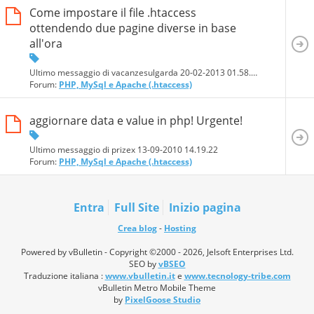
Come impostare il file .htaccess
ottendendo due pagine diverse in base
all'ora
Ultimo messaggio di vacanzesulgarda 20-02-2013
01.58.48
Forum:
PHP, MySql e Apache (.htaccess)
aggiornare data e value in php! Urgente!
Ultimo messaggio di prizex 13-09-2010
14.19.22
Forum:
PHP, MySql e Apache (.htaccess)
Entra
Full Site
Inizio pagina
Crea blog
-
Hosting
Powered by vBulletin - Copyright ©2000 - 2026, Jelsoft Enterprises Ltd.
SEO by
vBSEO
Traduzione italiana :
www.vbulletin.it
e
www.tecnology-tribe.com
vBulletin Metro Mobile Theme
by
PixelGoose Studio