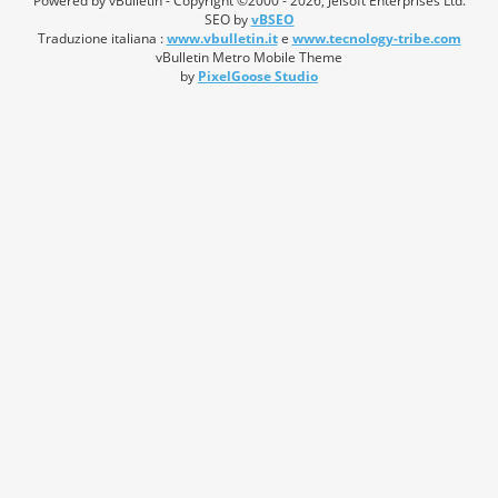
Powered by vBulletin - Copyright ©2000 - 2026, Jelsoft Enterprises Ltd.
SEO by
vBSEO
Traduzione italiana :
www.vbulletin.it
e
www.tecnology-tribe.com
vBulletin Metro Mobile Theme
by
PixelGoose Studio